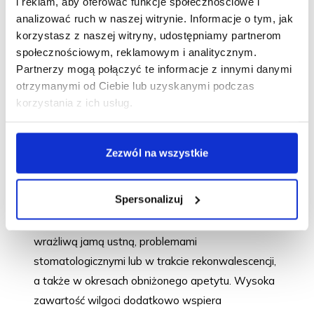
i reklam, aby oferować funkcje społecznościowe i
Opis
analizować ruch w naszej witrynie. Informacje o tym, jak
korzystasz z naszej witryny, udostępniamy partnerom
społecznościowym, reklamowym i analitycznym.
Brit Care Cat Mousse Real Chicken with Goat
Partnerzy mogą połączyć te informacje z innymi danymi
Milk
wilgotna karma uzupełniająca dla kotów w
otrzymanymi od Ciebie lub uzyskanymi podczas
formie aksamitnego
musu o smaku kurczaka z
korzystania z ich usług.
kozim mlekiem
Aksamitny mus o wyjątkowo gładkiej, kremowej
Zezwól na wszystkie
konsystencji sprawia, że produkt jest niezwykle
atrakcyjny smakowo i chętnie zjadany nawet przez
Spersonalizuj
najbardziej wymagające koty. Delikatna, lekka
struktura ułatwia spożycie także zwierzętom z
wrażliwą jamą ustną, problemami
stomatologicznymi lub w trakcie rekonwalescencji,
a także w okresach obniżonego apetytu. Wysoka
zawartość wilgoci dodatkowo wspiera