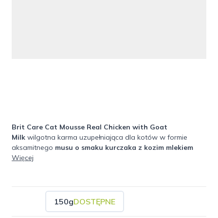
Brit Care Cat Mousse Real Chicken with Goat
Milk
wilgotna karma uzupełniająca dla kotów w formie
aksamitnego
musu o smaku kurczaka z kozim mlekiem
Aksamitny mus o wyjątkowo gładkiej, kremowej konsystencji
Więcej
sprawia, że produkt jest niezwykle atrakcyjny smakowo i
chętnie zjadany nawet przez najbardziej wymagające koty.
Delikatna, lekka struktura ułatwia spożycie także zwierzętom
z wrażliwą jamą ustną, problemami stomatologicznymi lub w
150g
DOSTĘPNE
trakcie rekonwalescencji, a także w okresach obniżonego