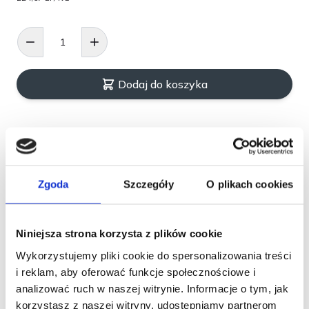
prawidłowego funkcjonowania układu moczowego.
Z prawdziwym tuńczykiem
Aksamitna, kremowa konsystencja musu
Wysoka smakowitość dla wymagających kotów
Dodaj do koszyka
Odpowiedni dla kotów starszych i w okresie
rekonwalescencji
Wspiera nawodnienie organizmu dzięki wysokiej
zawartości wilgoci
Wspomaga zdrową skórę i lśniącą sierść
Zgoda
Szczegóły
O plikach cookies
Darmowa dostawa od 49 zł
Karma uzupełniająca dla kotów
Praktyczne opakowanie 6 × 25 g
Niniejsza strona korzysta z plików cookie
Musy dostępne są w 6 podstawowych smakach.
Wykorzystujemy pliki cookie do spersonalizowania treści
i reklam, aby oferować funkcje społecznościowe i
Opis
analizować ruch w naszej witrynie. Informacje o tym, jak
korzystasz z naszej witryny, udostępniamy partnerom