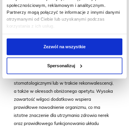
społecznościowym, reklamowym i analitycznym.
Brit Care Cat Mousse Real Tuna
wilgotna karma
Partnerzy mogą połączyć te informacje z innymi danymi
uzupełniająca dla kotów w formie aksamitnego
otrzymanymi od Ciebie lub uzyskanymi podczas
musu o smaku tuńczyka
korzystania z ich usług.
Aksamitny mus o wyjątkowo gładkiej, kremowej
konsystencji sprawia, że produkt jest niezwykle
Zezwól na wszystkie
atrakcyjny smakowo i chętnie zjadany nawet przez
najbardziej wymagające koty. Delikatna, lekka
Spersonalizuj
struktura ułatwia spożycie także zwierzętom z
wrażliwą jamą ustną, problemami
stomatologicznymi lub w trakcie rekonwalescencji,
a także w okresach obniżonego apetytu. Wysoka
zawartość wilgoci dodatkowo wspiera
prawidłowe nawodnienie organizmu, co ma
istotne znaczenie dla utrzymania zdrowia nerek
oraz prawidłowego funkcjonowania układu