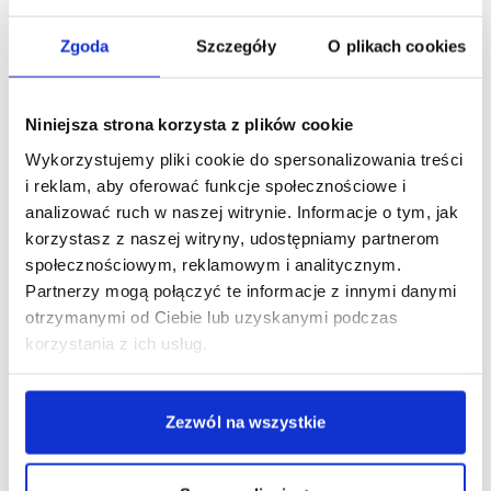
seniorów oraz zwierząt w okresie rekonwalescencji.
Zgoda
Szczegóły
O plikach cookies
Darmowa dostawa od 49 zł
Niniejsza strona korzysta z plików cookie
Wykorzystujemy pliki cookie do spersonalizowania treści
i reklam, aby oferować funkcje społecznościowe i
Opis
analizować ruch w naszej witrynie. Informacje o tym, jak
korzystasz z naszej witryny, udostępniamy partnerom
Soczyste filety w aromatycznym bulionie.
Real
społecznościowym, reklamowym i analitycznym.
Meat in Gravy
to wyjątkowa karma uzupełniająca
Partnerzy mogą połączyć te informacje z innymi danymi
w formie delikatnych, rozdrobnionych filetów, które
otrzymanymi od Ciebie lub uzyskanymi podczas
korzystania z ich usług.
zachwycą smakiem i teksturą.
Brit Care Cat Real
Tuna with Salmon
in Gravy
-
Zezwól na wszystkie
uzupełniająca wilgotna karma z kawałkami
tuńczyka z łososiem w sosie dla kotów.