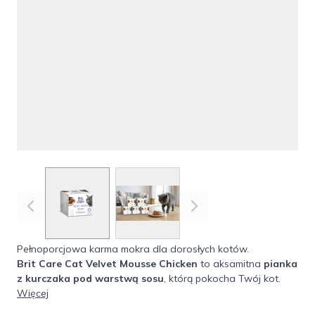
View larger image
View larger image
Pełnoporcjowa karma mokra dla dorosłych kotów.
Brit Care Cat Velvet Mousse Chicken
to aksamitna
pianka
z kurczaka pod warstwą sosu
, którą pokocha Twój kot.
Kluczem do serca i podniebienia kota jest wyjątkowa
Więcej
konsystencja. Karmy
Velvet Mousse
to ultra gładkie,