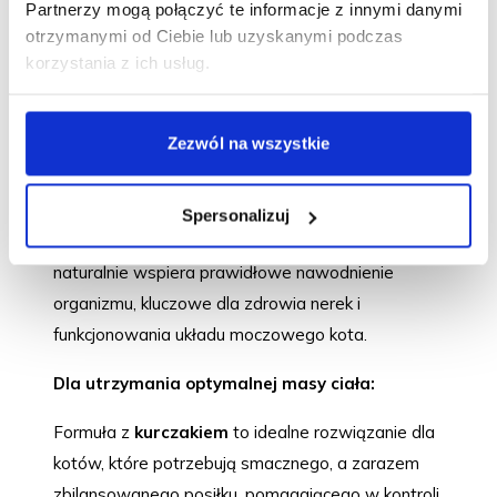
staje się prawdziwą rozkoszą, chętnie zjadaną
Partnerzy mogą połączyć te informacje z innymi danymi
otrzymanymi od Ciebie lub uzyskanymi podczas
nawet przez najbardziej wyrafinowanych kocich
korzystania z ich usług.
smakoszy.
Nowa konsystencja ułatwia także spożycie
Zezwól na wszystkie
zwierzętom z wrażliwą jamą ustną, problemami
stomatologicznymi, w okresie rekonwalescencji lub
przy obniżonym apetycie. Dodatkowo, wysoka
Spersonalizuj
zawartość wilgoci w karmach Velvet Mousse
naturalnie wspiera prawidłowe nawodnienie
organizmu, kluczowe dla zdrowia nerek i
funkcjonowania układu moczowego kota.
Dla utrzymania optymalnej masy ciała:
Formuła z
kurczakiem
to idealne rozwiązanie dla
kotów, które potrzebują smacznego, a zarazem
zbilansowanego posiłku, pomagającego w kontroli