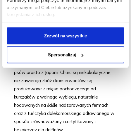
Partnerzy mogą połączyć te informacje z innymi danymi
uzupełniające, które łączą przyjemność z funkcjonalnym
podanie bez odrywania psa od wykonywanego
otrzymanymi od Ciebie lub uzyskanymi podczas
wsparciem organizmu psa. Doskonale sprawdzą się
zadania. To idealne rozwiązanie zarówno dla
zarówno w codziennym treningu, jak i jako element troski o
korzystania z ich usług.
mniejszych ras, jak i psów starszych lub z
zdrowie i dobrą kondycję pupila.
wrażliwym uzębieniem. Dodatkowym atutem jest
praktyczne porcjowanie - przysmaki pakowane są
Zezwól na wszystkie
w mniejsze saszetki, co ułatwia zachowanie
świeżości i wygodne użytkowanie poza domem.
Spersonalizuj
Unikalne kremowe smakołyki
Churu Bites
dla
psów prosto z Japonii. Churu są niskokaloryczne,
nie zawierają zbóż i konserwantów, są
produkowane z mięsa pochodzącego od
kurczaków z wolnego wybiegu, naturalnie
hodowanych na ściśle nadzorowanych fermach
oraz z tuńczyka dalekomorskiego odławianego w
sposób zrównoważony i certyfikowany i
bezpieczny dla delfinów.