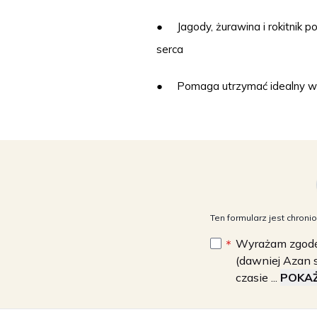
● Jagody, żurawina i rokitnik 
serca
● Pomaga utrzymać idealny wygl
Ten formularz jest chro
Wyrażam zgodę 
(dawniej Azan s
czasie ...
POKAŻ