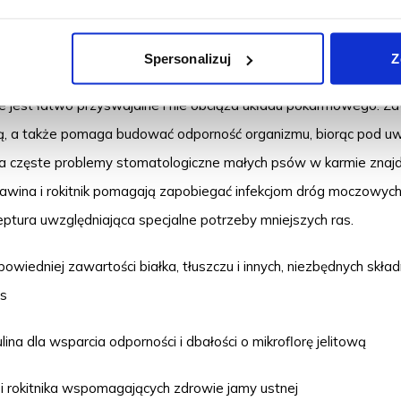
uła z jagnięciną dla dorosłych psów miniaturowych ras.
Spersonalizuj
Z
g Adult Lamb
to pełnoporcjowa karma na bazie jagnięciny stworz
ce jest łatwo przyswajalne i nie obciąża układu pokarmowego. Z
tową, a także pomaga budować odporność organizmu, biorąc pod 
a częste problemy stomatologiczne małych psów w karmie znajdu
urawina i rokitnik pomagają zapobiegać infekcjom dróg moczowych
tura uwzględniająca specjalne potrzeby mniejszych ras.
wiedniej zawartości białka, tłuszczu i innych, niezbędnych skł
as
na dla wsparcia odporności i dbałości o mikroflorę jelitową
 rokitnika wspomagających zdrowie jamy ustnej