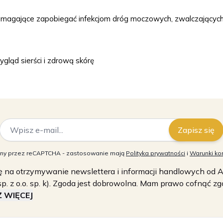
pomagające zapobiegać infekcjom dróg moczowych, zwalczającyc
ąd sierści i zdrową skórę
Adres e-mail
Zapisz się
niony przez reCAPTCHA - zastosowanie mają
Polityka prywatności
i
Warunki kor
na otrzymywanie newslettera i informacji handlowych od Aza
p. z o.o. sp. k). Zgoda jest dobrowolna. Mam prawo cofnąć 
 WIĘCEJ