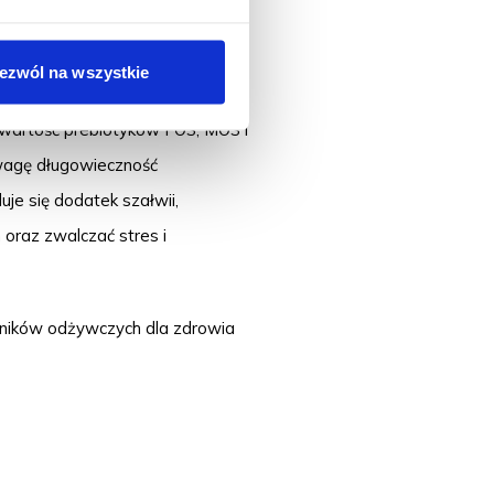
ezwól na wszystkie
ona z myślą o dorosłych psach
awartość prebiotyków FOS, MOS i
uwagę długowieczność
je się dodatek szałwii,
 oraz zwalczać stres i
adników odżywczych dla zdrowia