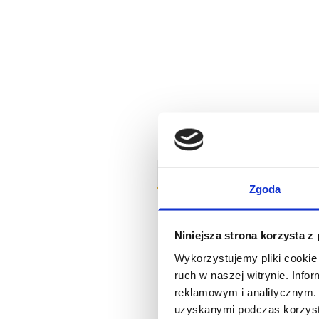
Zgoda
Zestaw zawiera:
Niniejsza strona korzysta z
Wykorzystujemy pliki cookie 
1x Brit Care Mini Grain Free 
ruch w naszej witrynie. Inf
reklamowym i analitycznym. 
1x Brit Care Mini Grain Free 
uzyskanymi podczas korzysta