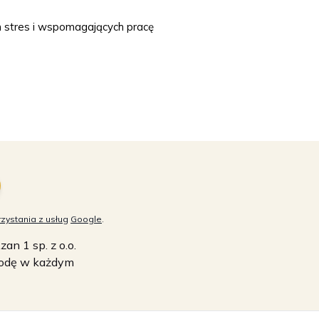
h stres i wspomagających pracę
zystania z usług
Google
.
n 1 sp. z o.o.
zgodę w każdym