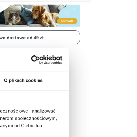
gląd sierści i zdrową skórę
a dostawa od 49 zł
O plikach cookies
ołecznościowe i analizować
artnerom społecznościowym,
anymi od Ciebie lub