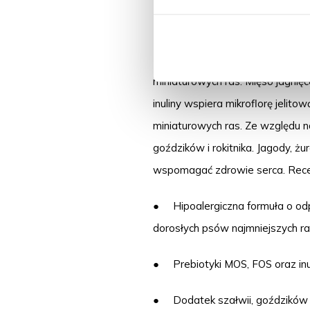
Bezzbożowa, hipoalergiczna form
Brit Care Mini Grain Free Do
miniaturowych ras. Mięso jagnię
inuliny wspiera mikroflorę jeli
miniaturowych ras. Ze względu n
goździków i rokitnika. Jagody, ż
wspomagać zdrowie serca. Recep
● Hipoalergiczna formuła o odpo
dorosłych psów najmniejszych r
● Prebiotyki MOS, FOS oraz inuli
● Dodatek szałwii, goździków i