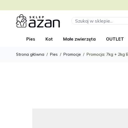
Przejdź do treści
Szukaj
Pies
Kot
Małe zwierzęta
OUTLET
Strona główna
/
Pies
/
Promocje
/
Promocja: 7kg + 2kg B