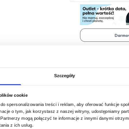
● Pomaga utrzymać idealny wy
Darmow
Opis
Szczegóły
 plików cookie
do spersonalizowania treści i reklam, aby oferować funkcje sp
Dog Adult Lamb 7kg
ormacje o tym, jak korzystasz z naszej witryny, udostępniamy p
Partnerzy mogą połączyć te informacje z innymi danymi otrzym
Dog Adult Lamb
2kg
nia z ich usług.