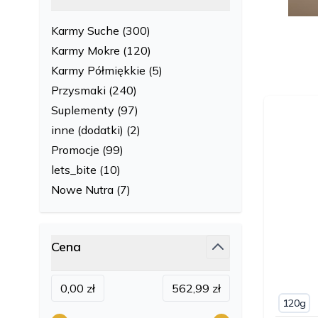
filter
Karmy Suche
(300)
products available
Karmy Mokre
(120)
products available
Karmy Półmiękkie
(5)
products available
Przysmaki
(240)
products available
Suplementy
(97)
products available
inne (dodatki)
(2)
products available
Promocje
(99)
products available
lets_bite
(10)
products available
Nowe Nutra
(7)
products available
Cena
filter
Minimum value
Maksymalna wartość
0,00 zł
562,99 zł
120g