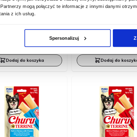
Partnerzy mogą połączyć te informacje z innymi danymi otrzym
nia z ich usług.
60g
Churu Terrine Sweet Potato
Inaba Churu Terrine Pumpk
Recipe 4x15g (60g)
4x15g (60g)
Spersonalizuj
Z
13,99 zł
13,99 zł
Dodaj do koszyka
Dodaj do koszyk