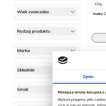
120g
Wiek zwierzaka
Inaba C
filter
Rodzaj produktu
filter
Marka
filter
Składniki
filter
Zgoda
Smak
Niniejsza strona korzysta z
filter
Wykorzystujemy pliki cookie 
ruch w naszej witrynie. Inf