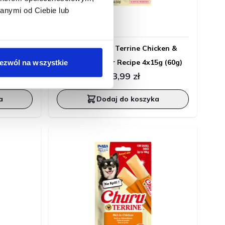
anymi od Ciebie lub
60g
in Recipe
Inaba Churu Terrine Chicken &
Peanut Butter Recipe 4x15g (60g)
ezwól na wszystkie
13,99 zł
a
Dodaj do koszyka