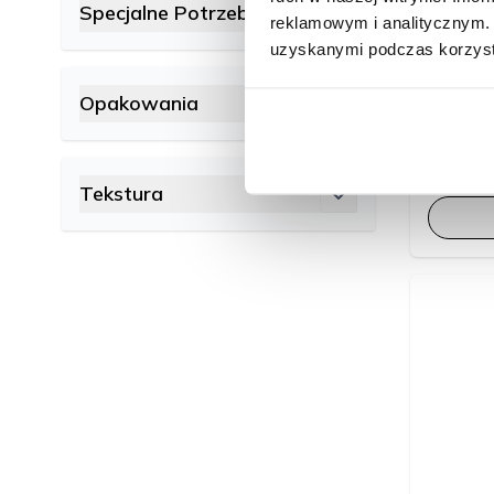
Specjalne Potrzeby
reklamowym i analitycznym. 
filter
uzyskanymi podczas korzysta
60g
Opakowania
Inaba 
filter
Tekstura
filter