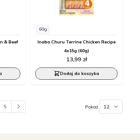
60g
n & Beef
Inaba Churu Terrine Chicken Recipe
4x15g (60g)
13,99 zł
a
Dodaj do koszyka
5
Pokaż
z stronę
na
Strona