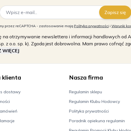
Adres e-mail
Zapisz się
niony przez reCAPTCHA - zastosowanie mają
Polityka prywatności
i
Warunki kor
na otrzymywanie newslettera i informacji handlowych od Aza
p. z o.o. sp. k). Zgoda jest dobrowolna. Mam prawo cofnąć 
 WIĘCEJ
 klienta
Nasza firma
as dostawy
Regulamin sklepu
ności
Regulamin Klubu Hodowcy
zamówień
Polityka prywatności
klamacje
Poradnik opiekuna regulamin
Regulamin Promocji Klubu Hod