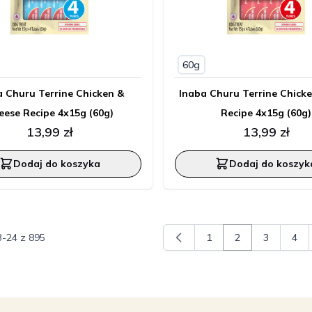
60g
a Churu Terrine Chicken &
Inaba Churu Terrine Chicke
eese Recipe 4x15g (60g)
Recipe 4x15g (60g)
13,99 zł
13,99 zł
Dodaj do koszyka
Dodaj do koszyk
3
-
24
z
895
1
2
3
4
Strona
Aktualnie czytas
Strona
Stro