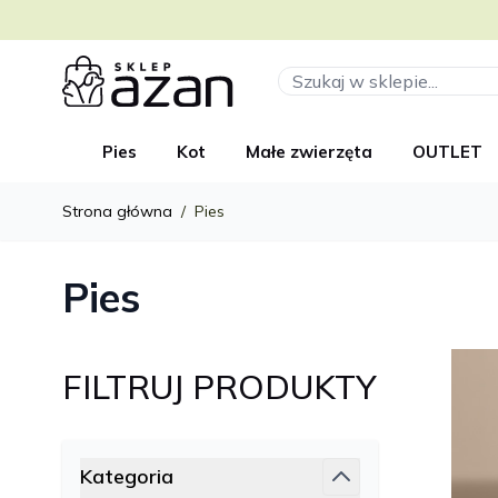
Przejdź do treści
Szukaj
Pies
Kot
Małe zwierzęta
OUTLET
Strona główna
/
Pies
Pies
FILTRUJ PRODUKTY
Przejdź do listy produktów
Kategoria