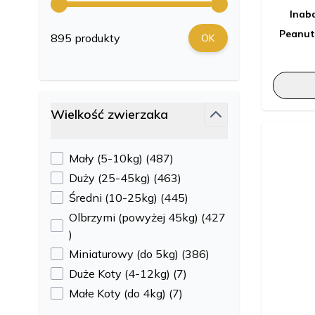
Inab
Peanut
895 produkty
OK
Wielkość zwierzaka
filter
products available
Mały (5-10kg)
(
487
)
products available
Duży (25-45kg)
(
463
)
products available
Średni (10-25kg)
(
445
)
Olbrzymi (powyżej 45kg)
(
427
products available
)
products available
Miniaturowy (do 5kg)
(
386
)
products available
Duże Koty (4-12kg)
(
7
)
products available
Małe Koty (do 4kg)
(
7
)